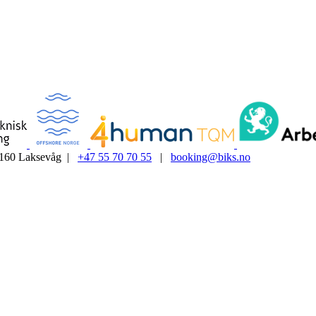
5160 Laksevåg |
+47 55 70 70 55
|
booking@biks.no