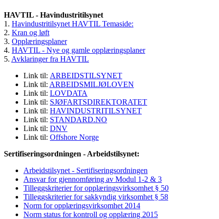
HAVTIL - Havindustritilsynet
1.
Havindustritilsynet HAVTIL Temaside:
2.
Kran og løft
3.
Opplæringsplaner
4.
HAVTIL - Nye og gamle opplæringsplaner
5.
Avklaringer fra HAVTIL
Link til:
ARBEIDSTILSYNET
Link til:
ARBEIDSMILJØLOVEN
Link til:
LOVDATA
Link til:
SJØFARTSDIREKTORATET
Link til:
HAVINDUSTRITILSYNET
Link til:
STANDARD.NO
Link til:
DNV
Link til:
Offshore Norge
Sertifiseringsordningen - Arbeidstilsynet:
Arbeidstilsynet - Sertifiseringsordningen
Ansvar for gjennomføring av Modul 1-2 & 3
Tilleggskriterier for opplæringsvirksomhet § 50
Tilleggskriterier for sakkyndig virksomhet § 58
Norm for opplæringsvirksomhet 2014
Norm status for kontroll og opplæring 2015