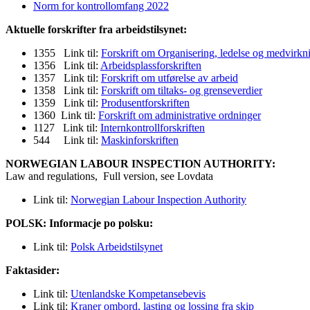
Norm for kontrollomfang 2022
Aktuelle forskrifter fra arbeidstilsynet:
1355 Link til:
Forskrift om Organisering, ledelse og medvirkn
1356 Link til:
Arbeidsplassforskriften
1357 Link til:
Forskrift om utførelse av arbeid
1358 Link til:
Forskrift om tiltaks- og grenseverdier
1359 Link til:
Produsentforskriften
1360 Link til:
Forskrift om administrative ordninger
1127 Link til:
Internkontrollforskriften
544 Link til:
Maskinforskriften
NORWEGIAN LABOUR INSPECTION AUTHORITY:
Law and regulations, Full version, see Lovdata
Link til:
Norwegian Labour Inspection Authority
POLSK: Informacje po polsku:
Link til:
Polsk Arbeidstilsynet
Faktasider:
Link til:
Utenlandske Kompetansebevis
Link til:
Kraner ombord, lasting og lossing fra skip