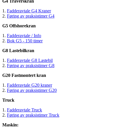
G4 Traverskran
1.
Fadderavtale G4 Kraner
2.
Føring av praksistimer G4
G5 Offshorekran
1.
Fadderavtale / Info
2.
Bok G5 - 150 timer
G8 Lastebilkran
1.
Fadderavtale G8 Lastebil
2.
Føring av praksistimer G8
G20 Fastmontert kran
1.
Fadderavtale G20 kraner
2.
Føring av praksistimer G20
Truck
1.
Fadderavtale Truck
2.
Føring av praksistimer Truck
Maskin: