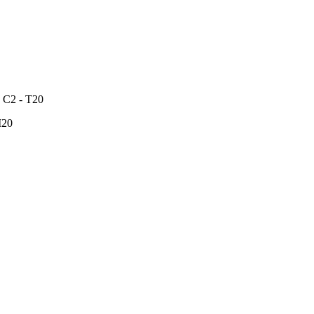
- C2 - T20
M20