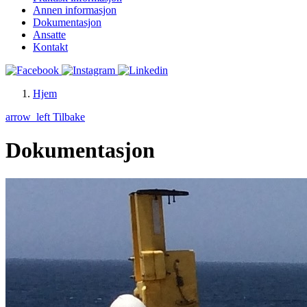
Annen informasjon
Dokumentasjon
Ansatte
Kontakt
Hjem
arrow_left
Tilbake
Dokumentasjon