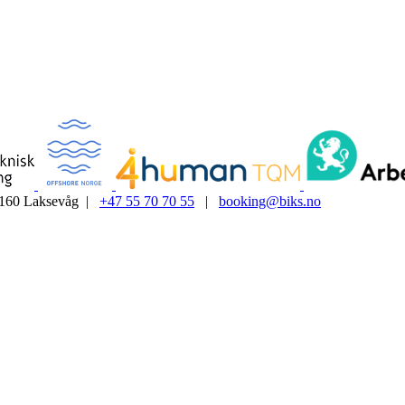
5160 Laksevåg |
+47 55 70 70 55
|
booking@biks.no