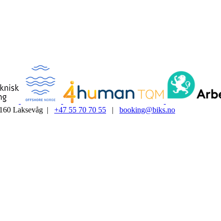
5160 Laksevåg |
+47 55 70 70 55
|
booking@biks.no