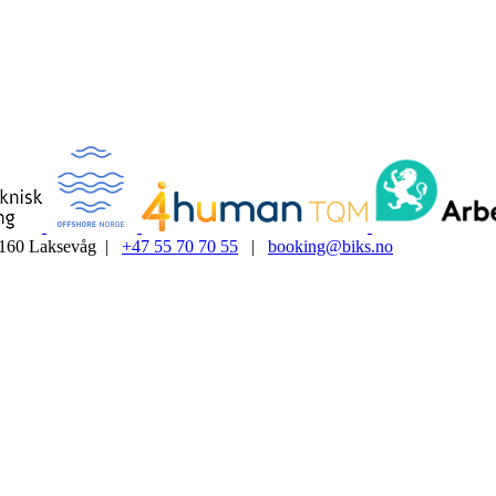
5160 Laksevåg |
+47 55 70 70 55
|
booking@biks.no