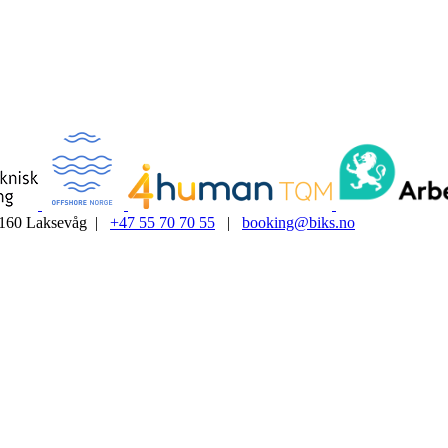
5160 Laksevåg |
+47 55 70 70 55
|
booking@biks.no