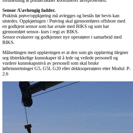
forutsetning at primærfadder koordinerer læreprosessen.
Sensor /Uavhengig fadder.
Praktisk prøve/oppkjøring må avlegges og bestås før bevis kan
utstedes. Oppkjøringen / Prøving skal gjennomføres offshore med
en godkjent sensor som har avtale med BIKS og som har
gjennomført sensor- kurs i regi av BIKS.
Sensor evaluerer og godkjenner nye operatører i samarbeid med
BIKS.
Målsettingen med opplæringen er at den som gis opplæring tilegner
seg tilstrekkelige kunnskaper til å lede og veilede personell og
vurdere kunnskapsnivå av personell som skal bruke
løfteinnretninger G5, G5L G20 eller dekksoperatører etter Modul: P-
2.6