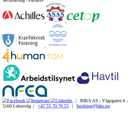
Sertifisering / Partnere
| BIKS AS - Vågsgaten 6 -
5160 Laksevåg |
+47 55 70 70 55
|
booking@biks.no