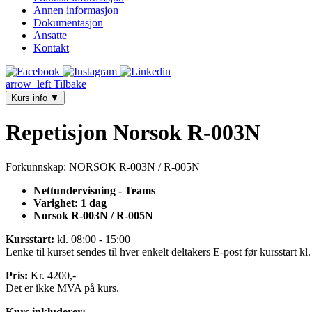
Annen informasjon
Dokumentasjon
Ansatte
Kontakt
arrow_left
Tilbake
Kurs info
▼
Repetisjon Norsok R-003N
Forkunnskap: NORSOK R-003N / R-005N
Nettundervisning - Teams
Varighet: 1 dag
Norsok R-003N / R-005N
Kursstart:
kl. 08:00 - 15:00
Lenke til kurset sendes til hver enkelt deltakers E-post før kursstart kl
Pris:
Kr. 4200,-
Det er ikke MVA på kurs.
Kurs inkluderer: