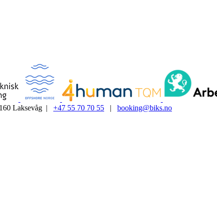
5160 Laksevåg |
+47 55 70 70 55
|
booking@biks.no