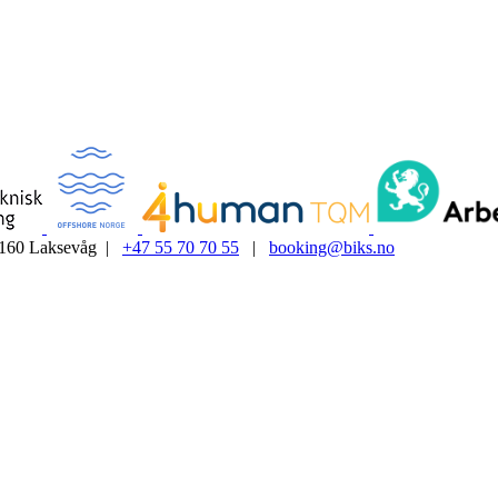
5160 Laksevåg |
+47 55 70 70 55
|
booking@biks.no