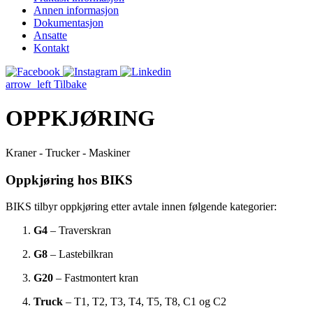
Annen informasjon
Dokumentasjon
Ansatte
Kontakt
arrow_left
Tilbake
OPPKJØRING
Kraner - Trucker - Maskiner
Oppkjøring hos BIKS
BIKS tilbyr oppkjøring etter avtale innen følgende kategorier:
G4
– Traverskran
G8
– Lastebilkran
G20
– Fastmontert kran
Truck
– T1, T2, T3, T4, T5, T8, C1 og C2