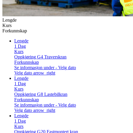
Lengde
Kurs
Forkunnskap
Lengde
1 Dag
Kurs
Oppkjøring G4 Traverskran
Forkunnskap
Se informasjon under - Velg dato
Velg dato
arrow_right
Lengde
1 Dag
Kurs
Oppkjøring G8 Lastebilkran
Forkunnskap
Se informasjon under - Velg dato
Velg dato
arrow_right
Lengde
1 Dag
Kurs
Oppkjøring G20 Fastmontert kran