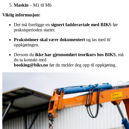
Maskin
– M1 til M6
Viktig informasjon:
Det må foreligge en
signert fadderavtale med BIKS
før
praksisperioden starter.
Praksistimer skal være dokumentert
og tas med til
oppkjøringen.
Dersom du
ikke har gjennomført teorikurs hos BIKS
, må
du ta kontakt med
booking@biks.no
før du melder deg opp til oppkjøring.