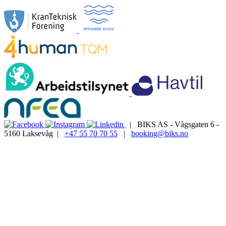
| BIKS AS - Vågsgaten 6 -
5160 Laksevåg |
+47 55 70 70 55
|
booking@biks.no