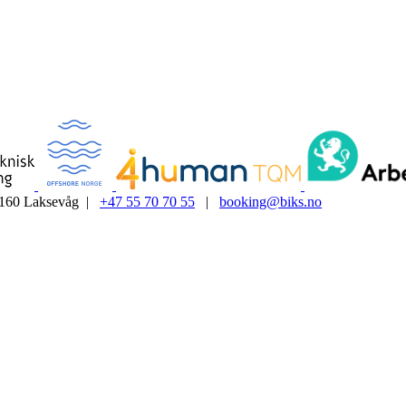
5160 Laksevåg |
+47 55 70 70 55
|
booking@biks.no