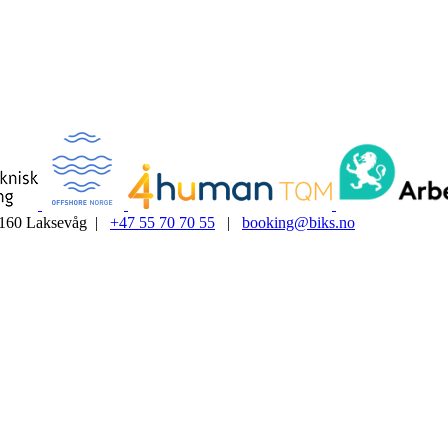
5160 Laksevåg |
+47 55 70 70 55
|
booking@biks.no