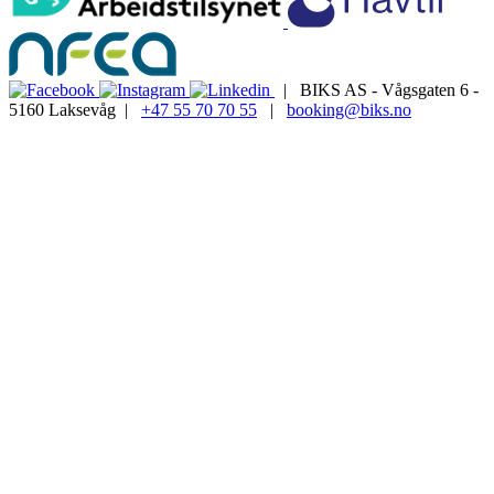
| BIKS AS - Vågsgaten 6 -
5160 Laksevåg |
+47 55 70 70 55
|
booking@biks.no