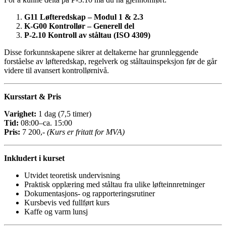
G11 Løfteredskap – Modul 1 & 2.3
K-G00 Kontrollør – Generell del
P-2.10 Kontroll av ståltau (ISO 4309)
Disse forkunnskapene sikrer at deltakerne har grunnleggende
forståelse av løfteredskap, regelverk og ståltauinspeksjon før de går
videre til avansert kontrollørnivå.
Kursstart & Pris
Varighet:
1 dag (7,5 timer)
Tid:
08:00–ca. 15:00
Pris:
7 200,-
(Kurs er fritatt for MVA)
Inkludert i kurset
Utvidet teoretisk undervisning
Praktisk opplæring med ståltau fra ulike løfteinnretninger
Dokumentasjons- og rapporteringsrutiner
Kursbevis ved fullført kurs
Kaffe og varm lunsj