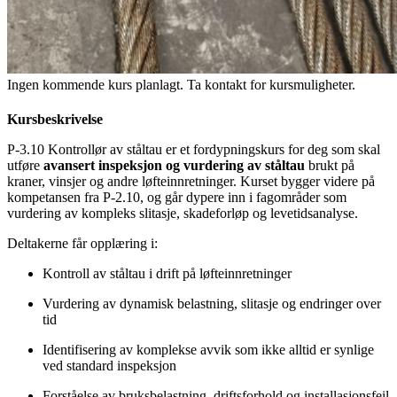
Ingen kommende kurs planlagt. Ta kontakt for kursmuligheter.
Kursbeskrivelse
P-3.10 Kontrollør av ståltau er et fordypningskurs for deg som skal
utføre
avansert inspeksjon og vurdering av ståltau
brukt på
kraner, vinsjer og andre løfteinnretninger. Kurset bygger videre på
kompetansen fra P-2.10, og går dypere inn i fagområder som
vurdering av kompleks slitasje, skadeforløp og levetidsanalyse.
Deltakerne får opplæring i:
Kontroll av ståltau i drift på løfteinnretninger
Vurdering av dynamisk belastning, slitasje og endringer over
tid
Identifisering av komplekse avvik som ikke alltid er synlige
ved standard inspeksjon
Forståelse av bruksbelastning, driftsforhold og installasjonsfeil