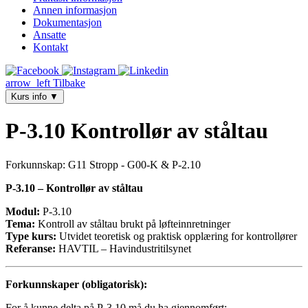
Annen informasjon
Dokumentasjon
Ansatte
Kontakt
arrow_left
Tilbake
Kurs info
▼
P-3.10 Kontrollør av ståltau
Forkunnskap: G11 Stropp - G00-K & P-2.10
P-3.10 – Kontrollør av ståltau
Modul:
P-3.10
Tema:
Kontroll av ståltau brukt på løfteinnretninger
Type kurs:
Utvidet teoretisk og praktisk opplæring for kontrollører
Referanse:
HAVTIL – Havindustritilsynet
Forkunnskaper (obligatorisk):
For å kunne delta på P-3.10 må du ha gjennomført: