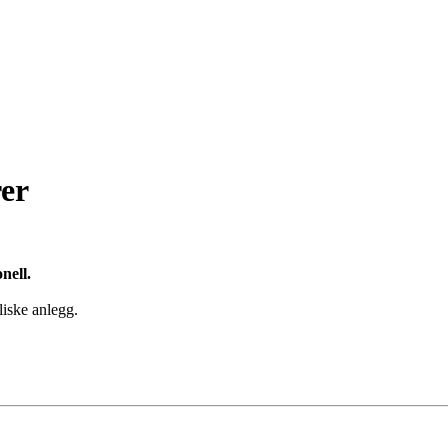
er
nell.
liske anlegg.