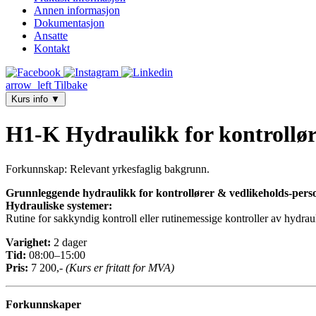
Annen informasjon
Dokumentasjon
Ansatte
Kontakt
arrow_left
Tilbake
Kurs info
▼
H1-K Hydraulikk for kontrollør
Forkunnskap: Relevant yrkesfaglig bakgrunn.
Grunnleggende hydraulikk for kontrollører & vedlikeholds-perso
Hydrauliske systemer:
Rutine for sakkyndig kontroll eller rutinemessige kontroller av hydrau
Varighet:
2 dager
Tid:
08:00–15:00
Pris:
7 200,-
(Kurs er fritatt for MVA)
Forkunnskaper