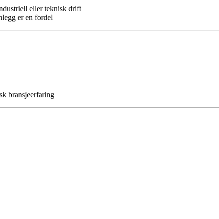
striell eller teknisk drift
nlegg er en fordel
k bransjeerfaring