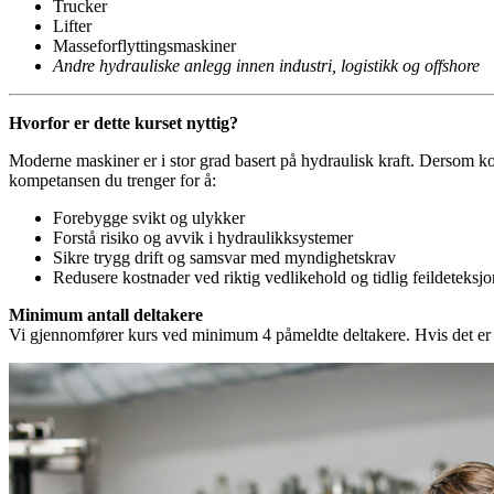
Trucker
Lifter
Masseforflyttingsmaskiner
Andre hydrauliske anlegg innen industri, logistikk og offshore
Hvorfor er dette kurset nyttig?
Moderne maskiner er i stor grad basert på hydraulisk kraft. Dersom kont
kompetansen du trenger for å:
Forebygge svikt og ulykker
Forstå risiko og avvik i hydraulikksystemer
Sikre trygg drift og samsvar med myndighetskrav
Redusere kostnader ved riktig vedlikehold og tidlig feildeteksjo
Minimum antall deltakere
Vi gjennomfører kurs ved minimum 4 påmeldte deltakere. Hvis det er fær