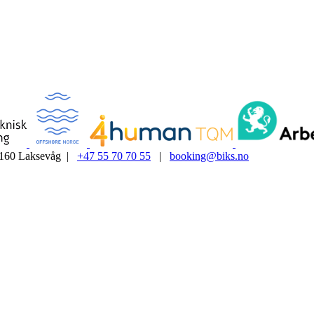
5160 Laksevåg |
+47 55 70 70 55
|
booking@biks.no