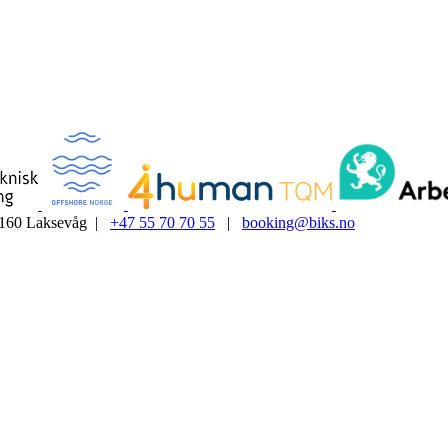
5160 Laksevåg |
+47 55 70 70 55
|
booking@biks.no