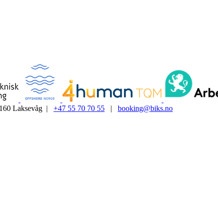
5160 Laksevåg |
+47 55 70 70 55
|
booking@biks.no