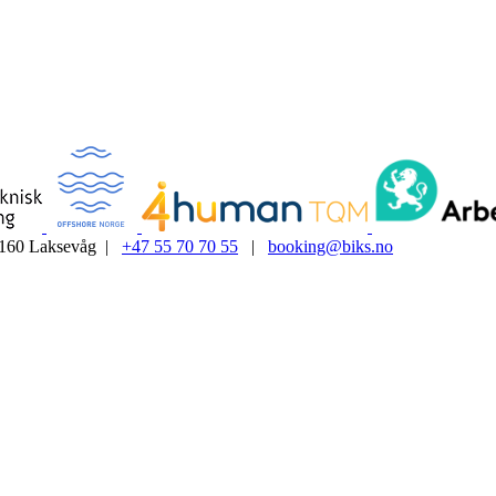
5160 Laksevåg |
+47 55 70 70 55
|
booking@biks.no