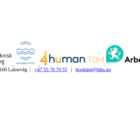
5160 Laksevåg |
+47 55 70 70 55
|
booking@biks.no