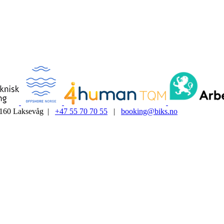
5160 Laksevåg |
+47 55 70 70 55
|
booking@biks.no