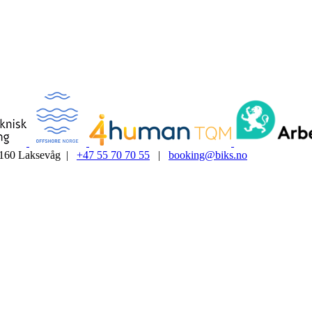
5160 Laksevåg |
+47 55 70 70 55
|
booking@biks.no