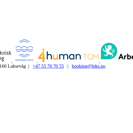
5160 Laksevåg |
+47 55 70 70 55
|
booking@biks.no