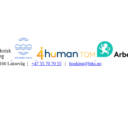
5160 Laksevåg |
+47 55 70 70 55
|
booking@biks.no