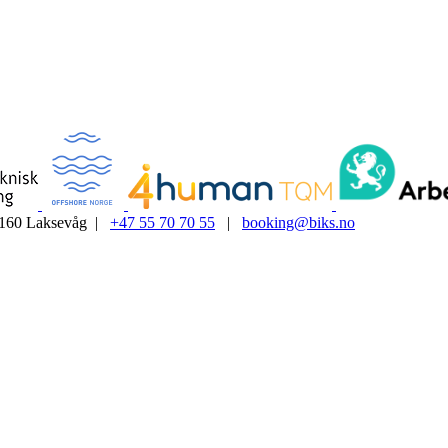
5160 Laksevåg |
+47 55 70 70 55
|
booking@biks.no