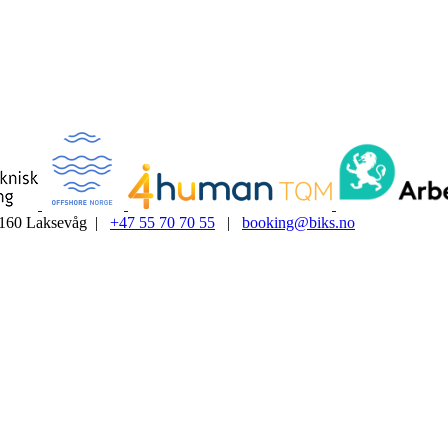
5160 Laksevåg |
+47 55 70 70 55
|
booking@biks.no