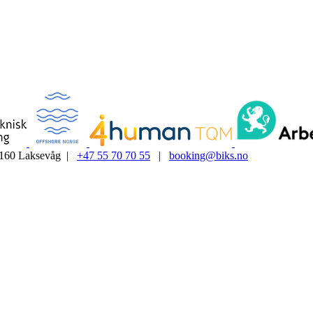
5160 Laksevåg |
+47 55 70 70 55
|
booking@biks.no