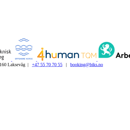
5160 Laksevåg |
+47 55 70 70 55
|
booking@biks.no