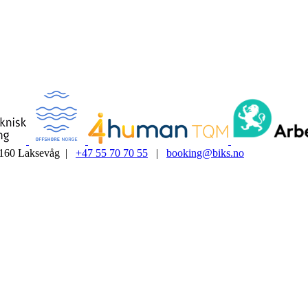
5160 Laksevåg |
+47 55 70 70 55
|
booking@biks.no