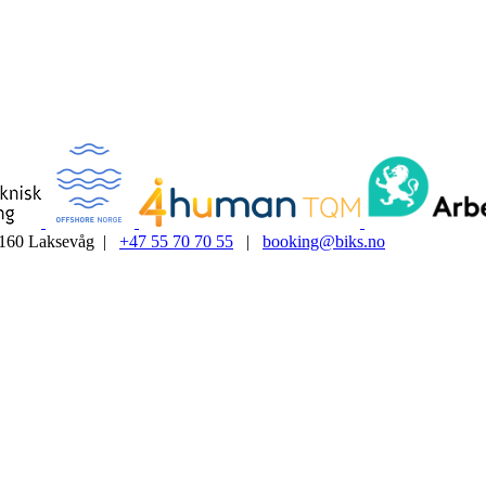
5160 Laksevåg |
+47 55 70 70 55
|
booking@biks.no