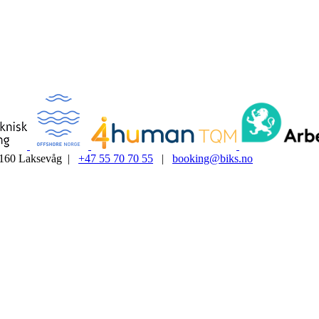
5160 Laksevåg |
+47 55 70 70 55
|
booking@biks.no