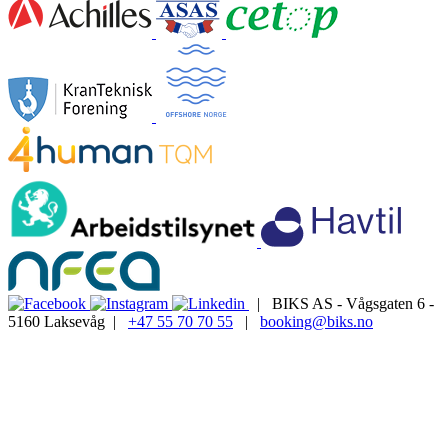
| BIKS AS - Vågsgaten 6 -
5160 Laksevåg |
+47 55 70 70 55
|
booking@biks.no