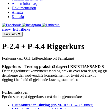
Annen informasjon
Dokumentasjon
Ansatte
Kontakt
arrow_left
Tilbake
Kurs info
▼
P-2.4 + P-4.4 Riggerkurs
Forkunnskap: G11 Løfteredskap og Fallsikring
Riggerkurs – Teori og praksis (5 dager) I KRISTIANSAND S
Dette riggerkurset kombinerer teori og praksis over fem dager, og gir
deltakerne den nødvendige kompetansen for trygg og effektiv
rigging i henhold til gjeldende krav og standarder.
Forkunnskaper
Før du starter på riggerkurset må du ha gjennomført:
Grunnkurs i fallsikring
(NS 9610 / 113 – 7,5 timer)