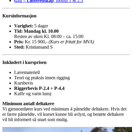
G11 – Løfteredskap
, modul 1 & 2.3
Kursinformasjon
Varighet:
5 dager
Tid: Mandag kl. 10.00
Resten av uken Kl. 08:00 – ca. 15:00
Pris:
Kr. 15 900,-
(Kurs er fritatt for MVA)
Sted:
Kristiansand S
Inkludert i kursprisen
Læremateriell
Teori og praksis innen rigging
Kursbevis
Riggerbevis P-2.4 + P-4.4
Kaffe og varm lunsj
Minimum antall deltakere
Vi gjennomfører kurs ved minimum 4 påmeldte deltakere. Hvis det
er færre påmeldte, vil kurset kunne bli avlyst, og berørte deltakere
vil bli informert så snart som mulig.