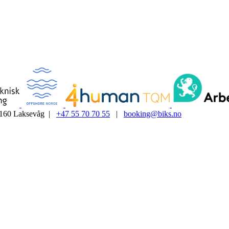
5160 Laksevåg |
+47 55 70 70 55
|
booking@biks.no