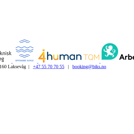
5160 Laksevåg |
+47 55 70 70 55
|
booking@biks.no